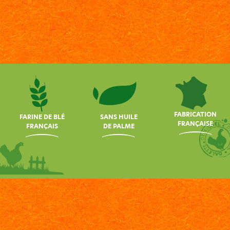
FABRICATION
FARINE DE BLÉ
SANS HUILE
FRANÇAISE
FRANÇAIS
DE PALME