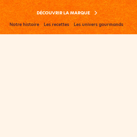
DÉCOUVRIR LA MARQUE
Notre histoire
Les recettes
Les univers gourmands
Les engagements
Écrivez-nous
Offres d'emplois
Boutique en ligne
St Michel Professionnel
Pour votre santé, mangez au moins cinq fruits et