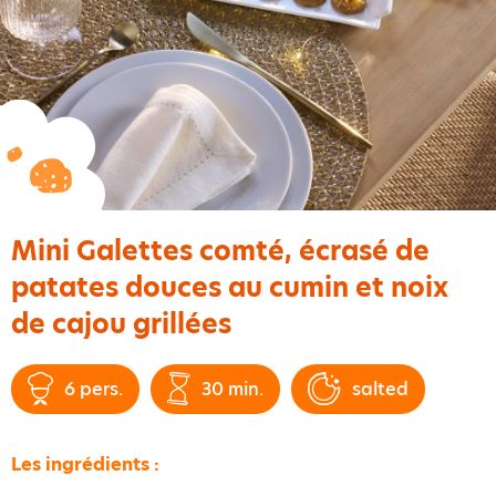
Mini Galettes comté, écrasé de
patates douces au cumin et noix
de cajou grillées
6 pers.
30 min.
salted
Les ingrédients :