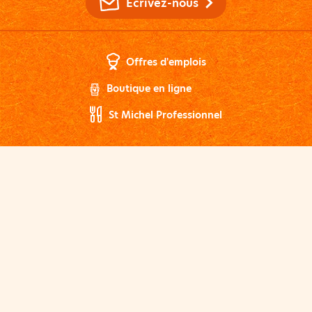
Écrivez-nous
Offres d'emplois
Boutique en ligne
St Michel Professionnel
Pour votre santé, mangez au moins cinq fruits et
légumes par jour
www.mangerbouger.fr